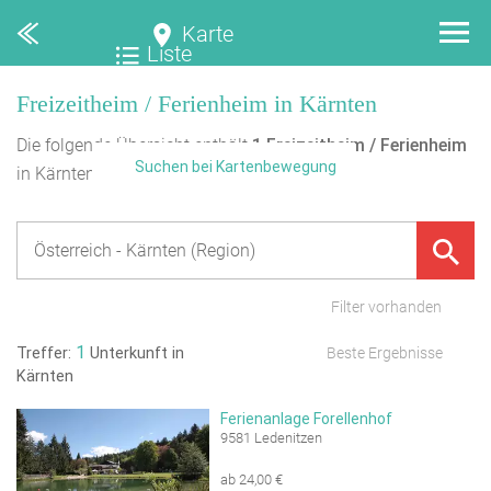
Karte
Liste
Freizeitheim / Ferienheim in Kärnten
Die folgende Übersicht enthält
1
Freizeitheim / Ferienheim
Suchen bei Kartenbewegung
in Kärnten.
Filter vorhanden
1
Treffer:
Unterkunft in
Beste Ergebnisse
Kärnten
Ferienanlage Forellenhof
9581 Ledenitzen
ab 24,00 €