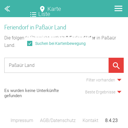
Karte
Liste
Feriendorf in Paßaür Land
Die folgende Übersicht enthält
0
Feriendörfer
in Paßaür
Suchen bei Kartenbewegung
Land.
Filter vorhanden
Es wurden keine Unterkünfte
Beste Ergebnisse
gefunden
Impressum
AGB/Datenschutz
Kontakt
8.4.23