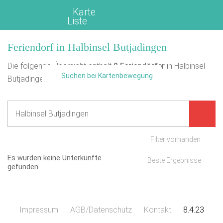
Karte
Liste
Feriendorf in Halbinsel Butjadingen
Die folgende Übersicht enthält
0
Feriendörfer
in Halbinsel
Suchen bei Kartenbewegung
Butjadingen.
Filter vorhanden
Es wurden keine Unterkünfte
Beste Ergebnisse
gefunden
Impressum
AGB/Datenschutz
Kontakt
8.4.23