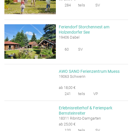
284
teils
SV
Feriendorf Storchennest am
Holzendorfer See
19406 Dabel
60
SV
AWO SANO Ferienzentrum Muess
19063 Schwerin
ab 18,00 €
241
teils
VP
Erlebnisreiterhof & Ferienpark
Bernsteinreiter
18311 Ribnitz-Damgarten
ab 25,00 €
120
teils
SV