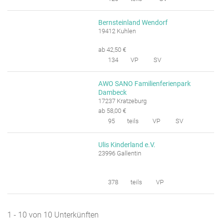
Bernsteinland Wendorf
19412 Kuhlen
ab 42,50 €
134
VP
SV
AWO SANO Familienferienpark
Dambeck
17237 Kratzeburg
ab 58,00 €
95
teils
VP
SV
Ulis Kinderland e.V.
23996 Gallentin
378
teils
VP
1 - 10 von 10 Unterkünften