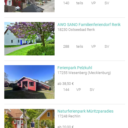
140
teils
VP
SV
AWO SANO Familienferiendorf Rerik
18230 Ostseebad Rerik
288
teils
VP
SV
Ferienpark Pelzkuhl
17255 Wesenberg (Mecklenburg)
ab 38,50 €
144
VP
SV
Naturferienpark Müritzparadies
17248 Rechlin
ab 20,00 €