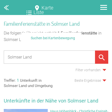
Karte
Liste
Familienferienstätte in Solmser Land
Die folgende Übersicht enthält
1
Familienferienstätte
in
Suchen bei Kartenbewegung
Solmser Land.
Filter vorhanden
1
Treffer:
Unterkunft in
Beste Ergebnisse
Solmser Land und Umgebung
Unterkünfte in der Nähe von Solmser Land
Haus Höhenblick - Christliche Freizeit-