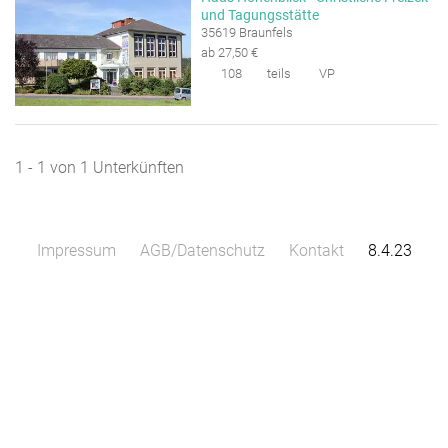
und Tagungsstätte
35619 Braunfels
ab 27,50 €
108
teils
VP
1 - 1 von 1 Unterkünften
Impressum
AGB/Datenschutz
Kontakt
8.4.23
Leaflet