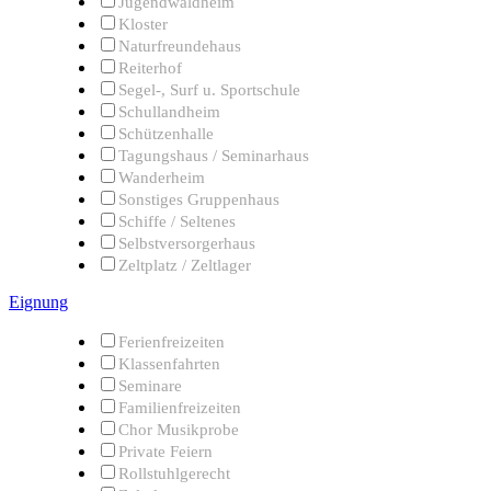
Jugendwaldheim
Kloster
Naturfreundehaus
Reiterhof
Segel-, Surf u. Sportschule
Schullandheim
Schützenhalle
Tagungshaus / Seminarhaus
Wanderheim
Sonstiges Gruppenhaus
Schiffe / Seltenes
Selbstversorgerhaus
Zeltplatz / Zeltlager
Eignung
Ferienfreizeiten
Klassenfahrten
Seminare
Familienfreizeiten
Chor Musikprobe
Private Feiern
Rollstuhlgerecht