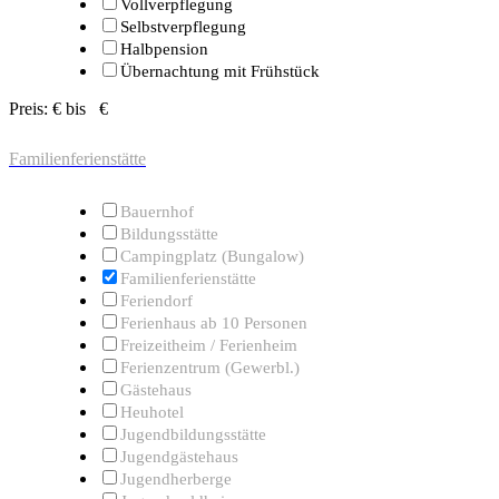
Vollverpflegung
Selbstverpflegung
Halbpension
Übernachtung mit Frühstück
Preis:
€ bis
€
Familienferienstätte
Bauernhof
Bildungsstätte
Campingplatz (Bungalow)
Familienferienstätte
Feriendorf
Ferienhaus ab 10 Personen
Freizeitheim / Ferienheim
Ferienzentrum (Gewerbl.)
Gästehaus
Heuhotel
Jugendbildungsstätte
Jugendgästehaus
Jugendherberge