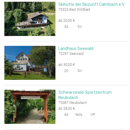
Skihütte der Skizunft Calmbach e.V.
75323 Bad Wildbad
ab 20,00 €
34
SV
Landhaus Seewald
72297 Seewald
ab 30,00 €
20
SV
Schwarzwald-Sportzentrum
Neubulach
75387 Neubulach
ab 28,00 €
44
teils
VP