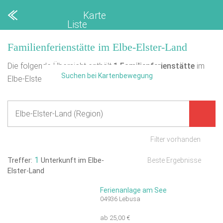
Karte
Liste
Familienferienstätte im Elbe-Elster-Land
Die folgende Übersicht enthält
1
Familienferienstätte
im
Suchen bei Kartenbewegung
Elbe-Elster-Land.
Filter vorhanden
1
Treffer:
Unterkunft im Elbe-
Beste Ergebnisse
Elster-Land
Ferienanlage am See
04936 Lebusa
ab 25,00 €