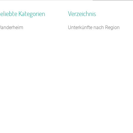
eliebte Kategorien
Verzeichnis
anderheim
Unterkünfte nach Region
auernhof
Unterkünfte nach Bundesland
10 m
agungshaus / Seminarhaus
Unterkünfte nach Kategorie
ildungsstätte
Unterkünfte nach Stadt A-Z
eltplatz / Zeltlager
Unterkünfte nach Name A-Z
elbstversorgerhaus
Unterkünfte im Ausland
egel- Surf u. Sportschule
reizeitheim / Ferienheim
ugendgästehaus
erienhaus 10 Personen