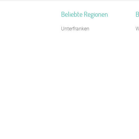
Beliebte Regionen
B
Unterfranken
W
Ostsee Mecklenburg-
B
Vorpommern
T
Allgäu
B
Nordfriesland
Z
Naturpark Hohes Venn-Eifel
S
Braunschweiger Land
S
Monschauer Land
F
Bayerischer Jura
J
Ostsee - Festland
F
Donau