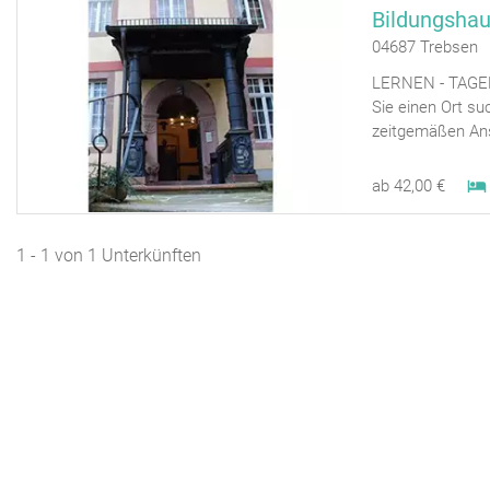
Bildungshau
04687 Trebsen
LERNEN - TAGEN 
Sie einen Ort su
zeitgemäßen Ans
ab 42,00 €
1 - 1 von 1 Unterkünften