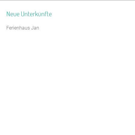
Neue Unterkünfte
Ferienhaus Jan
Seminarhaus Zebra Kagel
Leaflet
|
Map data ©
OpenStreetMap
Jugendhaus Waldmühle
Freizeithaus Peter Peters
Waldhotel Wasserfall (WW)
Gästehaus Maria Rast