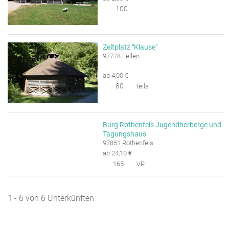
100
Zeltplatz "Klause"
97778 Fellen
ab 4,00 €
80
teils
Burg Rothenfels Jugendherberge und
Tagungshaus
97851 Rothenfels
ab 24,10 €
165
VP
1 - 6 von 6 Unterkünften