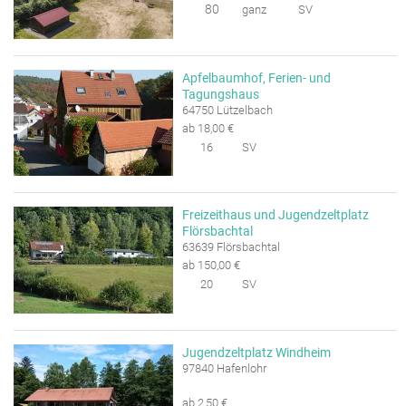
80
ganz
SV
Apfelbaumhof, Ferien- und
Tagungshaus
64750 Lützelbach
ab 18,00 €
16
SV
Freizeithaus und Jugendzeltplatz
Flörsbachtal
63639 Flörsbachtal
ab 150,00 €
20
SV
Jugendzeltplatz Windheim
97840 Hafenlohr
ab 2,50 €