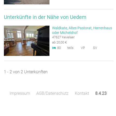
Unterkünfte in der Nähe von Uedem
Waldkate, Altes Pastorat, Herrenhaus
oder Michelshof
47627 Kevelaer
ab 20,00 €
80
teils
VP
SV
1 - 2 von 2 Unterkünften
Impressum
AGB/Datenschutz
Kontakt
8.4.23
Leaflet