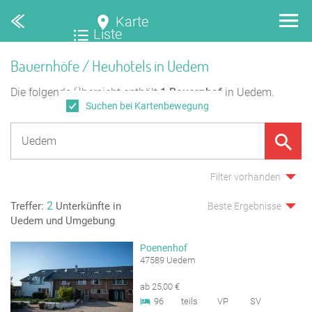
Karte
Liste
Bauernhöfe / Heuhotels in Uedem
Die folgende Übersicht enthält
1
Bauernhof
in Uedem.
Suchen bei Kartenbewegung
Filter vorhanden
2
Treffer:
Unterkünfte in
Beste Ergebnisse
Uedem und Umgebung
Poenenhof
47589 Uedem
ab 25,00 €
96
teils
VP
SV