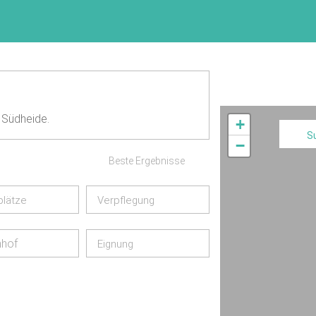
 Südheide.
+
S
−
Beste Ergebnisse
plätze
Verpflegung
nhof
Eignung