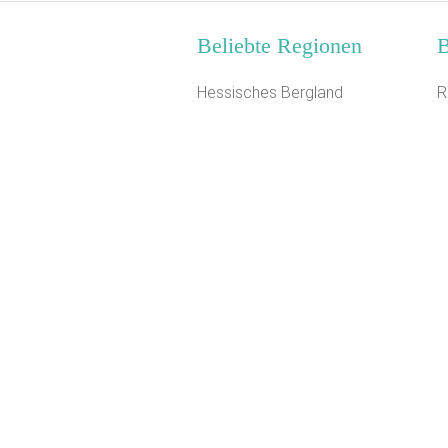
Beliebte Regionen
B
Hessisches Bergland
R
Kieler Bucht
W
Nordhessen
F
Metropolregion Bremen-
Z
Oldenburg
T
Niederbayern
J
Mittelfranken
S
Westmünsterland
S
Ostbayern
G
Alpen
S
Braunschweiger Land