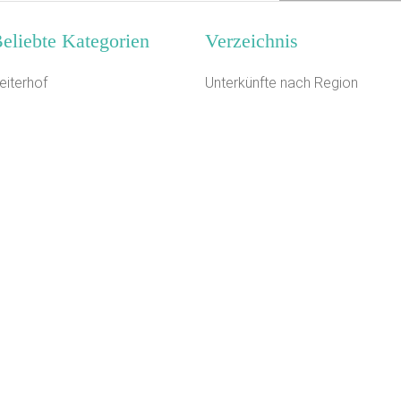
eliebte Kategorien
Verzeichnis
eiterhof
Unterkünfte nach Region
anderheim
Unterkünfte nach Bundesland
erienhaus 10 Personen
Unterkünfte nach Kategorie
eltplatz / Zeltlager
Unterkünfte nach Stadt A-Z
agungshaus / Seminarhaus
Unterkünfte nach Name A-Z
ugendherberge
Unterkünfte im Ausland
elbstversorgerhaus
chützenhalle
ästehaus
chiffe / Seltenes