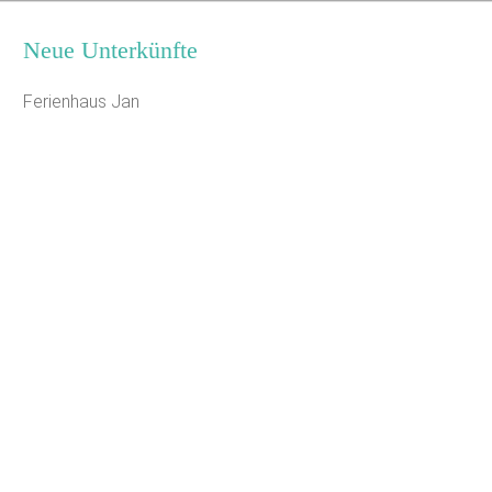
Neue Unterkünfte
Ferienhaus Jan
Seminarhaus Zebra Kagel
Leaflet
Jugendhaus Waldmühle
Freizeithaus Peter Peters
Waldhotel Wasserfall (WW)
Gästehaus Maria Rast