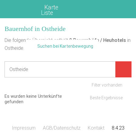
Karte
Liste
Bauernhof in Ostheide
Die folgende Übersicht enthält
0
Bauernhöfe / Heuhotels
in
Suchen bei Kartenbewegung
Ostheide.
Filter vorhanden
Es wurden keine Unterkünfte
Beste Ergebnisse
gefunden
Impressum
AGB/Datenschutz
Kontakt
8.4.23