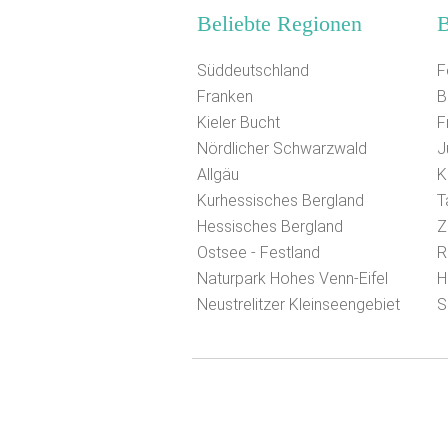
Beliebte Regionen
B
Süddeutschland
F
Franken
B
Kieler Bucht
F
Nördlicher Schwarzwald
J
Allgäu
K
Kurhessisches Bergland
T
Hessisches Bergland
Z
Ostsee - Festland
R
Naturpark Hohes Venn-Eifel
H
Neustrelitzer Kleinseengebiet
S