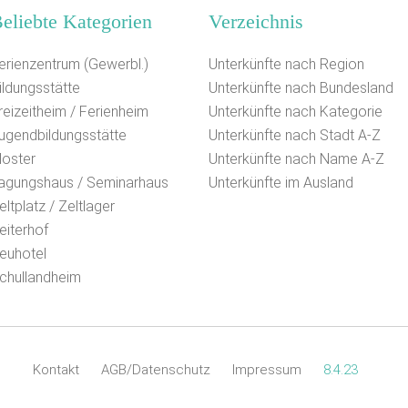
eliebte Kategorien
Verzeichnis
erienzentrum (Gewerbl.)
Unterkünfte nach Region
ildungsstätte
Unterkünfte nach Bundesland
reizeitheim / Ferienheim
Unterkünfte nach Kategorie
ugendbildungsstätte
Unterkünfte nach Stadt A-Z
loster
Unterkünfte nach Name A-Z
agungshaus / Seminarhaus
Unterkünfte im Ausland
eltplatz / Zeltlager
eiterhof
euhotel
chullandheim
Kontakt
AGB/Datenschutz
Impressum
8.4.23