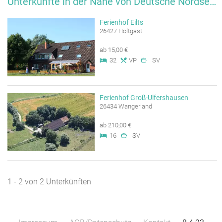
Unterkünfte in der Nähe von Deutsche Nordseeküste
Ferienhof Eilts
26427 Holtgast
ab 15,00 €
32
VP
SV
Ferienhof Groß-Ulfershausen
26434 Wangerland
ab 210,00 €
16
SV
1 - 2 von 2 Unterkünften