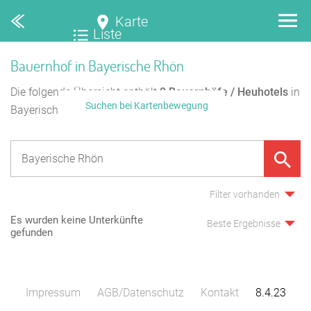
Karte
Liste
Bauernhof in Bayerische Rhön
Die folgende Übersicht enthält
0
Bauernhöfe / Heuhotels
in
Suchen bei Kartenbewegung
Bayerische Rhön.
Filter vorhanden
Es wurden keine Unterkünfte
Beste Ergebnisse
gefunden
Impressum
AGB/Datenschutz
Kontakt
8.4.23