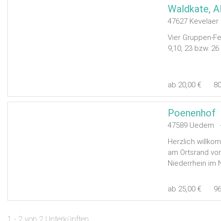
47627 Kevelaer
Vier Gruppen-Fe
9,10, 23 bzw. 26
ab 20,00 €
8
Poenenhof
47589 Uedem <
Herzlich willk
am Ortsrand vo
Niederrhein im 
ab 25,00 €
9
1 - 2 von 2 Unterkünften