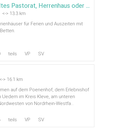
Waldkate, Altes Pastorat, Herrenhaus oder Michelshof
 <-> 13.3 km
rienhäuser für Ferien und Auszeiten mit
 Betten.
0
teils
VP
SV
-> 16.1 km
ommen auf dem Poenenhof, dem Erlebnishof
n Uedem im Kreis Kleve, am unteren
Nordwesten von Nordrhein-Westfa...
6
teils
VP
SV