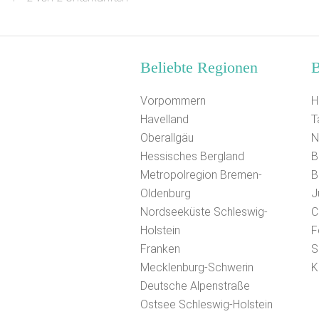
Beliebte Regionen
B
Vorpommern
H
Havelland
T
Oberallgäu
N
Hessisches Bergland
B
Metropolregion Bremen-
B
Oldenburg
J
Nordseeküste Schleswig-
C
Holstein
F
Franken
S
Mecklenburg-Schwerin
K
Deutsche Alpenstraße
Ostsee Schleswig-Holstein