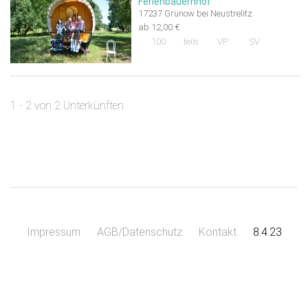
Ferienbauernhof
17237 Grünow bei Neustrelitz
ab 12,00 €
100
teils
VP
SV
1 - 2 von 2 Unterkünften
Impressum
AGB/Datenschutz
Kontakt
8.4.23
Leaflet