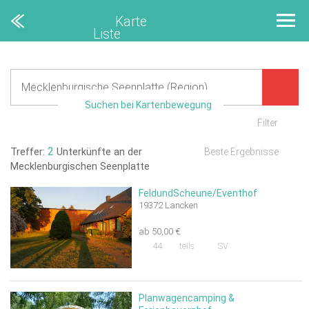
Karte
Liste
Suchen bei Kartenbewegung
Filter
2
Treffer:
Unterkünfte an der
Beste Ergebnisse
Mecklenburgischen Seenplatte
FeldundScheune/Eventhof
19372 Lancken
ab 50,00 €
44
teils
SV
Planwagencamping &