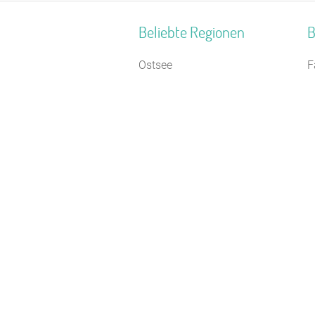
Beliebte Regionen
B
Ostsee
F
Alpen
J
Schwarzwald
J
Südlicher Schwarzwald
S
Donau-Wald
H
Ostdeutschland
J
Oberbayern
F
Nordseeküste Schleswig-
S
Holstein
J
Mittelhessen
Z
Westmünsterland