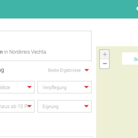
en
in Nordkreis Vechta.
+
S
−
ng
Beste Ergebnisse
lätze
Verpflegung
haus ab 10 Personen
Eignung