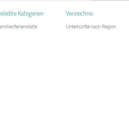
eliebte Kategorien
Verzeichnis
amilienferienstätte
Unterkünfte nach Region
ugendgästehaus
Unterkünfte nach Bundesland
10 m
ugendbildungsstätte
Unterkünfte nach Kategorie
elbstversorgerhaus
Unterkünfte nach Stadt A-Z
euhotel
Unterkünfte nach Name A-Z
ugendherberge
Unterkünfte im Ausland
erienhaus 10 Personen
chullandheim
ugendwaldheim
eltplatz / Zeltlager