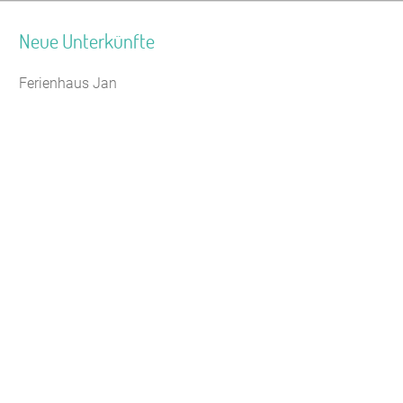
Neue Unterkünfte
Ferienhaus Jan
Jugendhaus Waldmühle
Leaflet
|
Map data ©
OpenStreetMap
Seminarhaus Zebra Kagel
Freizeithaus Peter Peters
Waldhotel Wasserfall (WW)
Gästehaus Maria Rast