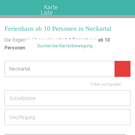
Karte
Liste
Ferienhaus ab 10 Personen in Neckartal
Die folgende Übersicht enthält
1
Ferienhaus ab 10
Suchen bei Kartenbewegung
Personen
in Neckartal.
Filter vorhanden
Schlafplätze
Verpflegung