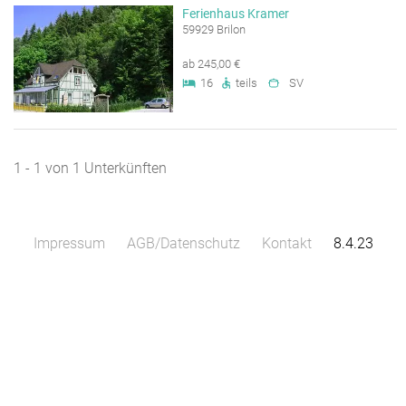
Ferienhaus Kramer
59929 Brilon
ab 245,00 €
16
teils
SV
1 - 1 von 1 Unterkünften
Impressum
AGB/Datenschutz
Kontakt
8.4.23
Leaflet