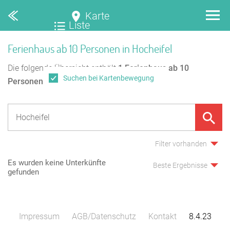
Karte
Liste
Ferienhaus ab 10 Personen in Hocheifel
Die folgende Übersicht enthält
1
Ferienhaus ab 10
Suchen bei Kartenbewegung
Personen
in Hocheifel.
Filter vorhanden
Es wurden keine Unterkünfte
Beste Ergebnisse
gefunden
Impressum
AGB/Datenschutz
Kontakt
8.4.23