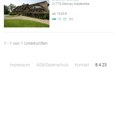
21775 Steinau Niederelbe
ab 15,00 €
15
SV
1 - 1 von 1 Unterkünften
Impressum
AGB/Datenschutz
Kontakt
8.4.23
Leaflet