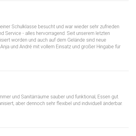
.
sserscheide dar, die eine Menge von einzigartigen
 vieler Flüsse können ungewöhnliche Naturbeobachtungen
einer Schulklasse besucht und war wieder sehr zufrieden
nd Service - alles hervorragend. Seit unserem letzten
nden, Hochmoore usw.
isiert worden und auch auf dem Gelände sind neue
nja und André mit vollem Einsatz und großer Hingabe für
iebis und viele touristische Sehenswürdigkeiten schnell zu
 den Kniebis, z.B. der Westweg des Schwarzwald-Vereins.
handen, auf denen im Winter entsprechende Langlauf-Loipen
e. Viele Kilometer Abfahrtspisten liegen in unmittelbarer
Zimmer und Sanitärräume sauber und funktional, Essen gut.
chliffkopf, Ruhestein.
isiert, aber dennoch sehr flexibel und individuell änderbar.
chen.