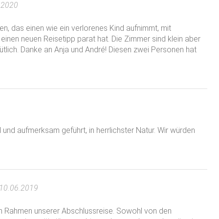
.2020
inkl. der gesetzlichen Mehrwertsteuer.
en, das einen wie ein verlorenes Kind aufnimmt, mit
nachtungen, über Weihnachten, Silvester und Brückentage
einen neuen Reisetipp parat hat. Die Zimmer sind klein aber
 per deutscher EC-Karte möglich.
tlich. Danke an Anja und André! Diesen zwei Personen hat
UR
erküche 1.250 EUR
 und aufmerksam geführt, in herrlichster Natur. Wir würden
omepage. Mehr Infos unter https://naturfreundehaus-
ber 2027 vorbehaltlich durch Preissteigerungen unserer
eisanpassungen. Es gelten unsere allgemeinen
 10.06.2019
im Rahmen unserer Abschlussreise. Sowohl von den