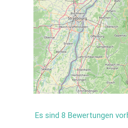
Wir bieten unseren Gästen ein reichhaltiges Frü
Da unsere Gäste in der Regel tagsüber die rei
am Abend ein vegetarisches, 3-gängiges Halb
biologischen Produkten an.
Umgebung
Entfernungen:
Hallenbad (12,0 km)
,
Freibad (
(12,0 km)
Der Ort Kniebis liegt auf einem Hochplateau 
wenigen Kilometern entspringen viele wichtige
Nach Osten/Norden entspringt der Forbach, ein 
Es sind 8 Bewertungen vor
Die Kinzig fliesst nach Süden und mündet bei 
direkten Weg nach Westen zum Rhein und überw