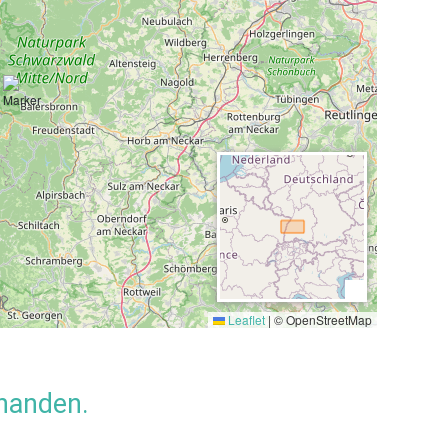
hstücksbuffet für einen guten Start in den Tag.
zvolle Natur des Nordschwarzwaldes erwandern, bieten wir
pensionsmenü mit überwiegend regionalen und zum Teil
2,0 km)
,
See (4,0 km)
, Skilift (1,0 km), Loipe (1,0 km), Bahnhof
im Nordschwarzwald auf ca. 1000 Meter Höhe. Im Umkreis von
Leaflet
|
© OpenStreetMap
 Flüsse des mittleren und des Nordschwarzwalds.
Quellfluss der Murg, die bei Rastsatt in den Rhein mündet.
handen.
Offenburg in den Rhein. Die Rench und die Acher nehmen den
inden in kurzer Zeit große Höhenunterschiede. Hier finden