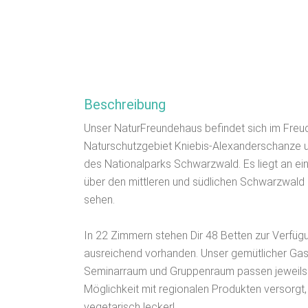
Beschreibung
Unser NaturFreundehaus befindet sich im Freude
Naturschutzgebiet Kniebis-Alexanderschanze
des Nationalparks Schwarzwald. Es liegt an ei
über den mittleren und südlichen Schwarzwal
sehen.
In 22 Zimmern stehen Dir 48 Betten zur Verfüg
ausreichend vorhanden. Unser gemütlicher Gastr
Seminarraum und Gruppenraum passen jeweils ca
Möglichkeit mit regionalen Produkten versorgt,
vegetarisch lecker!