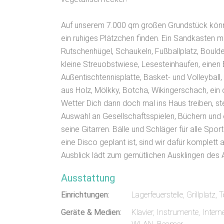
Auf unserem 7.000 qm großen Grundstück könn
ein ruhiges Plätzchen finden. Ein Sandkasten 
Rutschenhügel, Schaukeln, Fußballplatz, Boulde
kleine Streuobstwiese, Lesesteinhaufen, einen
Außentischtennisplatte, Basket- und Volleyball,
aus Holz, Mölkky, Botcha, Wikingerschach, ein 
Wetter Dich dann doch mal ins Haus treiben, ste
Auswahl an Gesellschaftsspielen, Büchern und 
seine Gitarren. Bälle und Schläger für alle Spor
eine Disco geplant ist, sind wir dafür komplett
Ausblick lädt zum gemütlichen Ausklingen des 
Ausstattung
Einrichtungen:
Lagerfeuerstelle, Grillplatz, 
Geräte & Medien:
Klavier, Instrumente, Inter