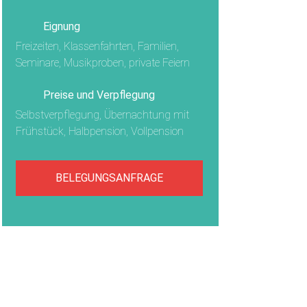
Eignung
Freizeiten, Klassenfahrten, Familien,
Seminare, Musikproben, private Feiern
Preise und Verpflegung
Selbstverpflegung, Übernachtung mit
Frühstück, Halbpension, Vollpension
BELEGUNGSANFRAGE