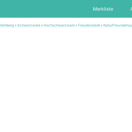
Merkliste
ttemberg
»
Schwarzwald
»
Hochschwarzwald
»
Freudenstadt
»
NaturFreundehau
2/20