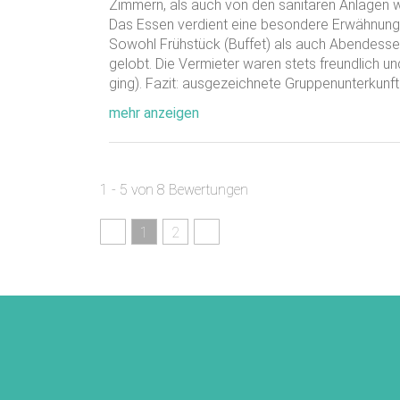
Zimmern, als auch von den sanitären Anlagen w
Das Essen verdient eine besondere Erwähnung! R
Sowohl Frühstück (Buffet) als auch Abendesse
gelobt. Die Vermieter waren stets freundlich u
ging). Fazit: ausgezeichnete Gruppenunterkunft f
mehr anzeigen
1 - 5 von 8 Bewertungen
1
2