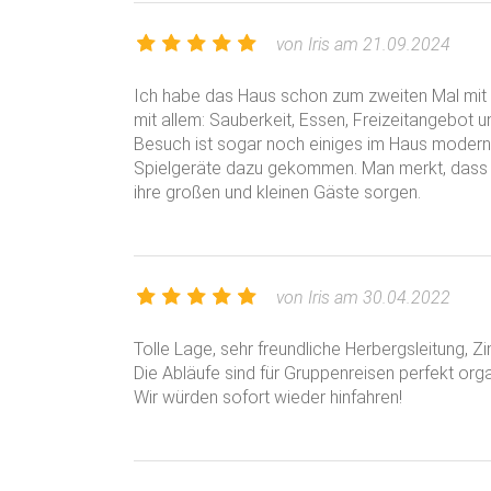
wir eindrucksvolle Wasserfälle, z.B. Allerheiligen
von Iris am 21.09.2024
Damit stellt das Kniebis-Massiv eine kleine Wa
Naturschönheiten bietet. Im Geburtsgebiet so
Ich habe das Haus schon zum zweiten Mal mit 
mit allem: Sauberkeit, Essen, Freizeitangebot u
gemacht werden, z.B. Auerhahn, Karseen, Gri
Besuch ist sogar noch einiges im Haus modern
Spielgeräte dazu gekommen. Man merkt, dass A
Über die Schwarzwaldhochstrasse ist der Ort Kn
ihre großen und kleinen Gäste sorgen.
erreichen. Viele berühmte Wanderwege kreuzen
Es sind für alle Schwierigkeitsgrade Wege vor
gespurt sind.
von Iris am 30.04.2022
In und um den Kniebis ist auch Ski Alpin zu Haus
Tolle Lage, sehr freundliche Herbergsleitung, 
Nähe, z.B. Kniebis, Freudenstadt, Baiersbronn, S
Die Abläufe sind für Gruppenreisen perfekt organ
Wir würden sofort wieder hinfahren!
Preise NaturFreundehaus Kniebis
Die Gäste müssen mindestens für 2 Nächte bu