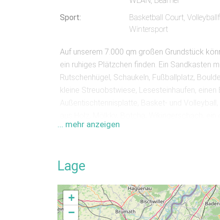
WLAN, Beamer
Sport:
Basketball Court, Volleyballf
Wintersport
Auf unserem 7.000 qm großen Grundstück könn
ein ruhiges Plätzchen finden. Ein Sandkasten 
Rutschenhügel, Schaukeln, Fußballplatz, Boulde
kleine Streuobstwiese, Lesesteinhaufen, einen
Außentischtennisplatte, Basket- und Volleyball,
aus Holz, Mölkky, Botcha, Wikingerschach, ein 
... mehr anzeigen
Wetter Dich dann doch mal ins Haus treiben, ste
Auswahl an Gesellschaftsspielen, Büchern und 
seine Gitarren. Bälle und Schläger für alle Spor
Lage
eine Disco geplant ist, sind wir dafür komplett
Ausblick lädt zum gemütlichen Ausklingen des 
+
Verpflegung
−
Verpflegungsmöglichkeiten: vegetarisch, muslim