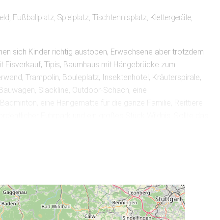
eld, Fußballplatz, Spielplatz, Tischtennisplatz, Klettergeräte,
en sich Kinder richtig austoben, Erwachsene aber trotzdem
mit Eisverkauf, Tipis, Baumhaus mit Hängebrücke zum
rwand, Trampolin, Bouleplatz, Insektenhotel, Kräuterspirale,
 Bauwagen, Slackline, Outdoor-Schach, eine
 Badminton, eine Hängematte für die ganze Familie, Reittiere
ordentlicher Fuhrpark und ein großes Stück Wildnis. Sollte das
hen Tischtennisplatte, Klavier, Tischkicker, Kapla, eine große
eine Lego-Sammlung bereit. Schlaubi verleiht auch gerne
tarten sind vor Ort. Falls ein Filmabend, bunter Abend oder
 ausgestattet. Unsere Lagerfeuerstelle mit traumhaftem
Abends ein
isch, Vollwert, diätisch