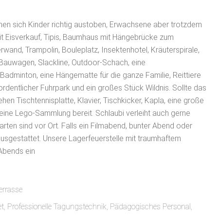
en sich Kinder richtig austoben, Erwachsene aber trotzdem
mit Eisverkauf, Tipis, Baumhaus mit Hängebrücke zum
rwand, Trampolin, Bouleplatz, Insektenhotel, Kräuterspirale,
 Bauwagen, Slackline, Outdoor-Schach, eine
 Badminton, eine Hängematte für die ganze Familie, Reittiere
ordentlicher Fuhrpark und ein großes Stück Wildnis. Sollte das
hen Tischtennisplatte, Klavier, Tischkicker, Kapla, eine große
eine Lego-Sammlung bereit. Schlaubi verleiht auch gerne
tarten sind vor Ort. Falls ein Filmabend, bunter Abend oder
 ausgestattet. Unsere Lagerfeuerstelle mit traumhaftem
Abends ein
Terrasse
net, Professionelle Tagungstechnik, Pädagogisches Personal,