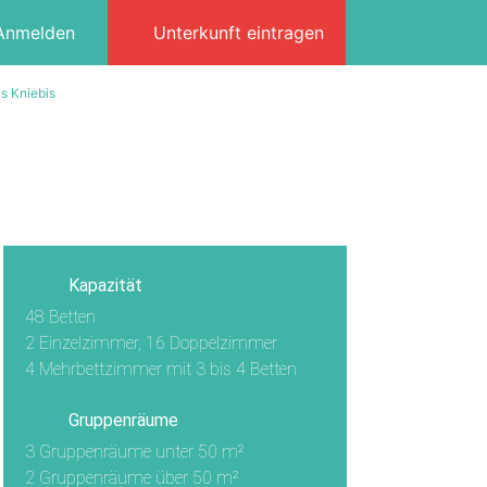
Anmelden
Unterkunft eintragen
s Kniebis
3/20
Kapazität
48 Betten
2 Einzelzimmer, 16 Doppelzimmer
4 Mehrbettzimmer mit 3 bis 4 Betten
Gruppenräume
3 Gruppenräume unter 50 m²
2 Gruppenräume über 50 m²