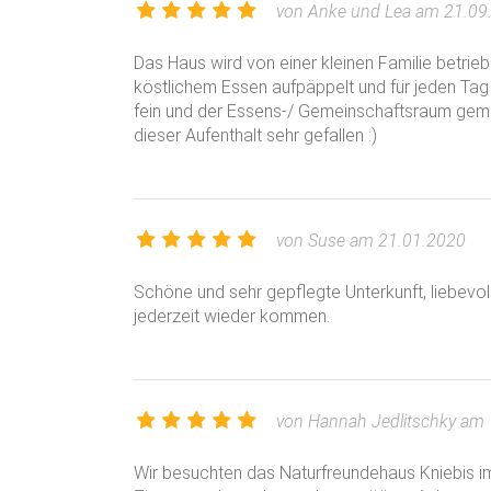
von Anke und Lea am 21.09
Unsere Preise verstehen sich pro Übernachtung 
Das Haus wird von einer kleinen Familie betrieb
Mindestbuchungsdauer an Wochenenden 2 Über
köstlichem Essen aufpäppelt und für jeden Tag 
3 Übernachtungen. Gültig ab Mai 2026. Zahlung
fein und der Essens-/ Gemeinschaftsraum gemü
dieser Aufenthalt sehr gefallen :)
Hausmiete (48 Betten in 22 Zimmern) 1.100 E
Hausmiete inkl. professioneller Selbstversorg
Gruppenpreise für Schulklassen bitte anfragen.
von Suse am 21.01.2020
Schöne und sehr gepflegte Unterkunft, liebevoll
Aktuelle Preise findest Du immer auf unserer H
jederzeit wieder kommen.
kniebis.de
Die Preise gelten für Buchungen bis 31. Dezem
Partner/Lieferanten erforderlich werdender Pr
von Hannah Jedlitschky am
Geschäftsbedingungen.
Wir besuchten das Naturfreundehaus Kniebis 