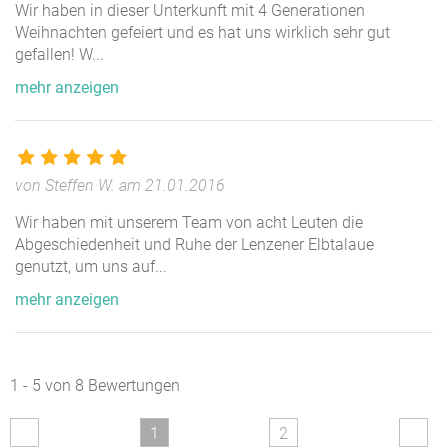
Wir haben in dieser Unterkunft mit 4 Generationen
Verpflegung
Weihnachten gefeiert und es hat uns wirklich sehr gut
gefallen! W
...
Bitte fragen Sie uns.
mehr anzeigen
Wir vermitteln Ihnen gerne ein Catering für Ihr Vorhaben.
Zimmer und Räumlichkeiten
von Steffen W. am 21.01.2016
Haupthaus
Wir haben mit unserem Team von acht Leuten die
Unser Haupthaus bietet Ihnen auf 300 qm Wohnfläche
Abgeschiedenheit und Ruhe der Lenzener Elbtalaue
genutzt, um uns auf
...
mehr als genug Platz um sich auszubreiten, sich zu
treffen oder sich zurückzuziehen.
mehr anzeigen
Das denkmalgeschützte Haus weist viele schöne
Merkmale auf, so z.B. einen alten Terrazzo-Boden, Holz-
Sprossenfenster- und alte Dielen-Böden.
1 - 5 von 8 Bewertungen
Im Erdgeschoss finden Sie:
1
2