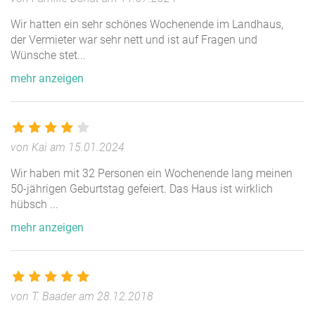
schönem Feuerofen und dem Blick zur Elbe.
Wir hatten ein sehr schönes Wochenende im Landhaus,
Weiter bieten wir mehrere Wohneinheiten zur flexiblen
der Vermieter war sehr nett und ist auf Fragen und
Nutzung auch für Ihre Gruppengröße an.
Wünsche stet
...
mehr anzeigen
Im Erdgeschoss der Scheune finden Sie:
Die große Diele zum Feiern, Treffen, Klönen.... mit
schönem Feuerofen
Einen Wohnbereich mit Küche und Essbereich, tollem
von Kai am 15.01.2024
Ofen- und Sitzecke
Zwei schöne Schlafzimmer mit einem grossen Bad
Wir haben mit 32 Personen ein Wochenende lang meinen
50-jährigen Geburtstag gefeiert. Das Haus ist wirklich
hübsch
...
Im Obergeschoss befinden sich:
mehr anzeigen
Zwei komfortable Wohnbereiche mit insgesamt sechs
Schlafzimmern und eigenen Duschbädern in den
Zimmern
Unser schöner Bewegungsraum mit einem tollen Blick
von T. Baader am 28.12.2018
in die Elbtalaue