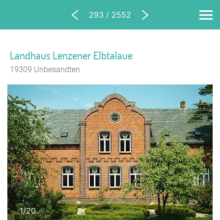
293 / 2552
Landhaus Lenzener Elbtalaue
19309 Unbesandten
1/20