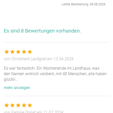
Terrasse
Letzte Bearbeitung: 06.08.2026
Geräte & Medien:
Klavier, Internet, Einfache
Tagungstechnik, Pädagogisches
Personal, WLAN
Es sind 8 Bewertungen vorhanden.
Sport:
Volleyballfeld, Spielplatz,
Tischtennisplatz
Die Unterkunft ist teilweise behindertengerecht: Die
Erdgeschosse beider Häuser sind barrierefrei.
von Christhard Landgraf am 13.04.2026
Es war fantastich. Ein Wochenende im Landhaus, was
Scheune
den Namen wirklich verdient, mit 40 Menschen, alle haben
glückli
...
In unserer neu-ausgebauten Scheune befinden sich die
mehr anzeigen
Räume, die Ihr Vorhaben als Gruppe angenehm- und
unvergesslich machen.
Wir haben mehrere Aufenthaltsräume zum Tagen,
Treffen, Feiern... Dazu unser Bewegungsraum mit
von Familie Donat am 11.07.2024