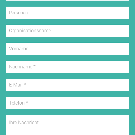
Nächte buchen.
Bitte fragen Sie unseren Preis für IHRE Gruppe bei uns
an.
Wir freuen uns auf Ihre Anfrage- und Ihren
anschliessenden Besuch bei uns an der Elbe.