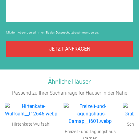
Mit dem Absenden stimmen Sie den
Datenschutzbestimmungen
zu.
JETZT ANFRAGEN
Ähnliche Häuser
Passend zu Ihrer Suchanfrage für Häuser in der Nähe
Hirtenkate Wulfsahl
Schul
Freizeit- und Tagungshaus
Carnap