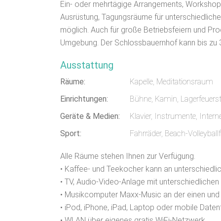
Ein- oder mehrtägige Arrangements, Workshops
Ausrüstung, Tagungsräume für unterschiedliche
möglich. Auch für große Betriebsfeiern und Pr
Umgebung. Der Schlossbauernhof kann bis zu
Ausstattung
Räume:
Kapelle, Meditationsraum
Einrichtungen:
Bühne, Kamin, Lagerfeuerstel
Geräte & Medien:
Klavier, Instrumente, Inte
Sport:
Fahrräder, Beach-Volleyballf
Alle Räume stehen Ihnen zur Verfügung.
• Kaffee- und Teekocher kann an unterschiedli
• TV, Audio-Video-Anlage mit unterschiedlich
• Musikcomputer Maxx-Music an der einen und 
• iPod, iPhone, iPad, Laptop oder mobile Dat
• WLAN über eigenes gratis WiFi-Netzwerk.