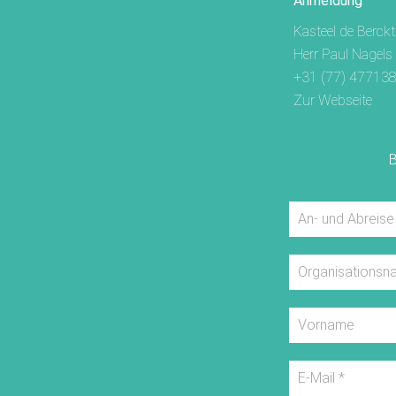
Anmeldung
Kasteel de Berckt
Herr Paul Nagels
+31 (77) 47713
Zur Webseite
B