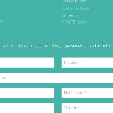
Hausanschrift
Kasteel de Berckt
De Berckt 1
85
5991PD Baarlo
itte teilen Sie dem Haus Ihre Belegungswünsche unverbindlich mi