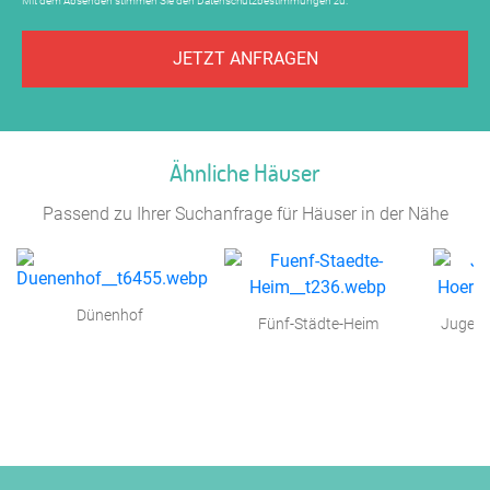
Mit dem Absenden stimmen Sie den
Datenschutzbestimmungen
zu.
JETZT ANFRAGEN
Ähnliche Häuser
Passend zu Ihrer Suchanfrage für Häuser in der Nähe
Dünenhof
Fünf-Städte-Heim
Jugend