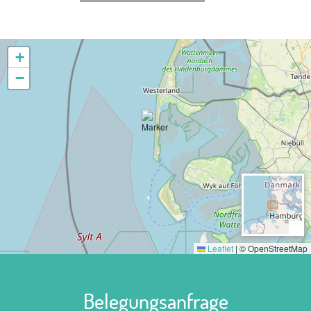
Preise Jugendzeltplatz Möskendeel /
Hörnum auf Sylt
+
18,90 €
Zelten mit Vollverpflegung
−
Leaflet
|
© OpenStreetMap
Belegungsanfrage