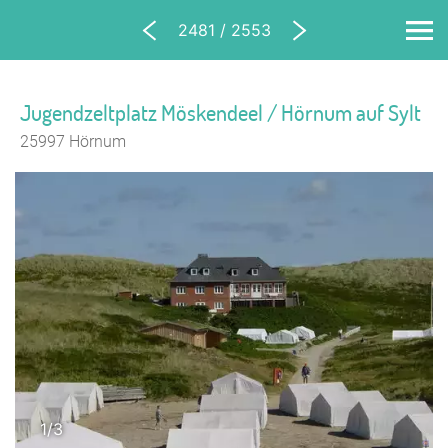
2481 / 2553
Jugendzeltplatz Möskendeel / Hörnum auf Sylt
25997 Hörnum
1/3