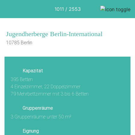
1011 / 2553
Jugendherberge Berlin-International
10785 Berlin
Kapazität
395 Betten
4 Einzelzimmer, 22 Doppelzimmer
79 Mehrbettzimmer mit 3 bis 6 Betten
Gruppenräume
3 Gruppenräume unter 50 m²
Eignung