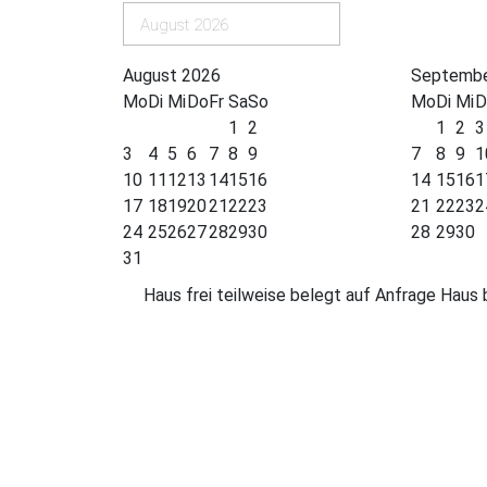
August 2026
August 2026
Septembe
Mo
Di
Mi
Do
Fr
Sa
So
Mo
Di
Mi
D
1
2
1
2
3
3
4
5
6
7
8
9
7
8
9
1
10
11
12
13
14
15
16
14
15
16
1
17
18
19
20
21
22
23
21
22
23
2
24
25
26
27
28
29
30
28
29
30
31
Haus frei
teilweise belegt
auf Anfrage
Haus 