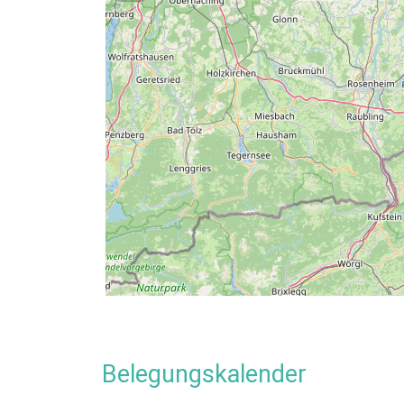
beide Metropolen gut zu erreichen.
Rosenheim, der Chiemsee mit seinen Inseln, B
zahlreichen lohnenden Sehenswürdigkeiten und
Preise Jugendhaus Haslau Kleines H
Vergleichspreise (unverbindlich):
16,00 €
Selbstverpflegung
199,00 €
Pauschalpreis pro Nacht
Die Gäste müssen mindestens für 10 Personen
Aktuelle Preise auf unserer Homepage.
Bitte fordern Sie ein Angebot an.
Belegungskalender