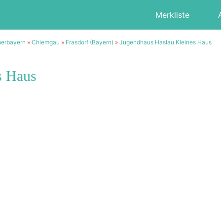
Merkliste
erbayern
»
Chiemgau
»
Frasdorf (Bayern)
»
Jugendhaus Haslau Kleines Haus
s Haus
2/16