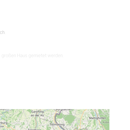
ch.
 großen Haus gemietet werden.
,0 km)
,
See (8,0 km)
, Skilift (7,0 km), Loipe (0,5 km), Bahnhof
n unsere beiden Gruppenhäuser das Große und das Kleine
km ausserhalb der Ortschaft Frasdorf.
us Haslau und bieten den idealen Aufenthaltsort, um
n.
wischen München (80 km) und Salzburg (70 km) sind auch