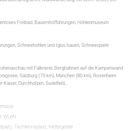
stenloses Freibad, Bauernhofführungen, Höhlenmuseum
erungen, Schneehöhlen und Iglus bauen, Schneespiele
Hohenaschau mit Falknerei, Bergbahnen auf die Kampenwand
önigssee, Salzburg (70 km), München (80 km), Rosenheim
Kaiser, Durchholzen, Sudelfeld,...
Terrasse
ot, WLAN
ielplatz, Tischtennisplatz, Klettergeräte