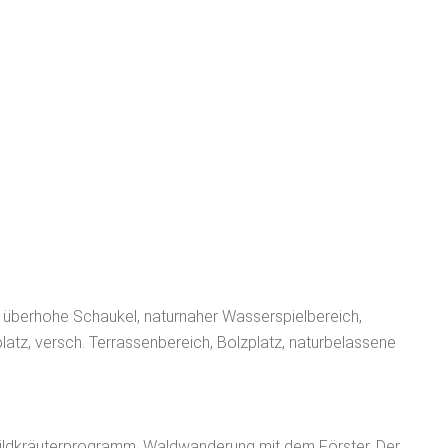
st, überhohe Schaukel, naturnaher Wasserspielbereich,
platz, versch. Terrassenbereich, Bolzplatz, naturbelassene
ildkräuterprogramm, Waldwanderung mit dem Förster, Der