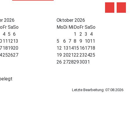
r 2026
Oktober 2026
o
Fr
Sa
So
Mo
Di
Mi
Do
Fr
Sa
So
4
5
6
1
2
3
4
0
11
12
13
5
6
7
8
9
10
11
7
18
19
20
12
13
14
15
16
17
18
4
25
26
27
19
20
21
22
23
24
25
26
27
28
29
30
31
belegt
Letzte Bearbeitung: 07.08.2026