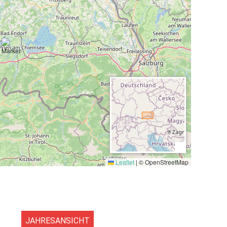
erchtesgaden und die Chiemgauer Alpen locken mit
 Ausflugszielen.
aus
 und 2 Nächte buchen.
Leaflet
|
© OpenStreetMap
JAHRESANSICHT