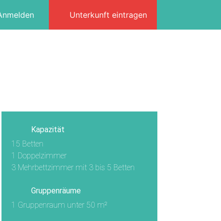
Anmelden
Unterkunft eintragen
3/16
Kapazität
15 Betten
1 Doppelzimmer
3 Mehrbettzimmer mit 3 bis 5 Betten
Gruppenräume
1 Gruppenraum unter 50 m²