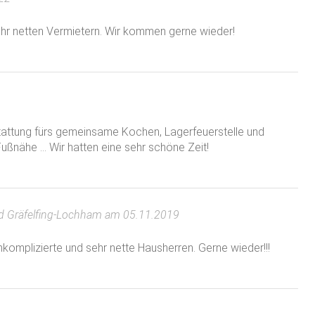
ehr netten Vermietern. Wir kommen gerne wieder!
tattung fürs gemeinsame Kochen, Lagerfeuerstelle und
ßnähe ... Wir hatten eine sehr schöne Zeit!
nd Gräfelfing-Lochham am 05.11.2019
nkomplizierte und sehr nette Hausherren. Gerne wieder!!!