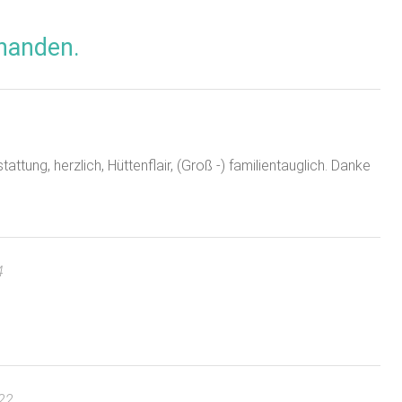
handen.
attung, herzlich, Hüttenflair, (Groß -) familientauglich. Danke
4
22