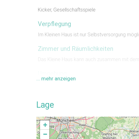
Kicker, Gesellschaftsspiele
Verpflegung
Im Kleinen Haus ist nur Selbstversorgung mögli
Zimmer und Räumlichkeiten
Das Kleine Haus kann auch zusammen mit dem
Umgebung
... mehr anzeigen
Entfernungen:
Hallenbad (8,0 km)
,
Freibad (1
(8,0 km)
Lage
Eingebettet in die Chiemgauer Voralpen liege
Haus auf 720 m Seehöhe auf dem Sagberg, 1,8 
Kräuterwiesen und Wald umgeben das Jugendha
+
ungestört mit allen Sinnen die Natur zu genieße
−
Durch unsere ruhige und doch zentrale Lage z