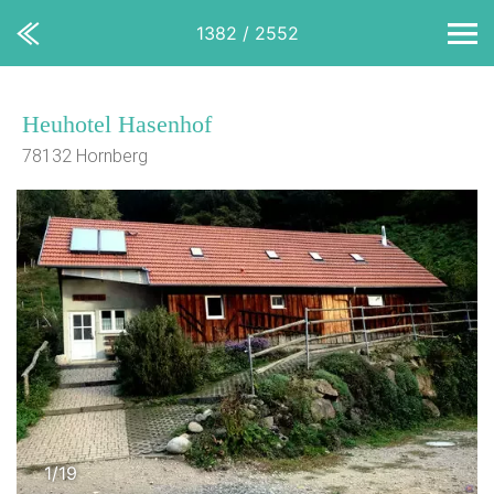
1382 / 2552
Heuhotel Hasenhof
78132 Hornberg
1/19