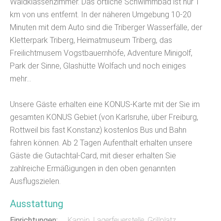
Waldklassenzimmer. Das örtliche Schwimmbad ist nur 1
km von uns entfernt. In der näheren Umgebung 10-20
Minuten mit dem Auto sind die Triberger Wasserfälle, der
Kletterpark Triberg, Heimatmuseum Triberg, das
Freilichtmusem Vogstbauernhöfe, Adventure Minigolf,
Park der Sinne, Glashütte Wolfach und noch einiges
mehr...
Unsere Gäste erhalten eine KONUS-Karte mit der Sie im
gesamten KONUS Gebiet (von Karlsruhe, über Freiburg,
Rottweil bis fast Konstanz) kostenlos Bus und Bahn
fahren können. Ab 2 Tagen Aufenthalt erhalten unsere
Gäste die Gutachtal-Card, mit dieser erhalten Sie
zahlreiche Ermäßigungen in den oben genannten
Ausflugszielen.
Ausstattung
Einrichtungen:
Kamin, Lagerfeuerstelle, Grillplatz,