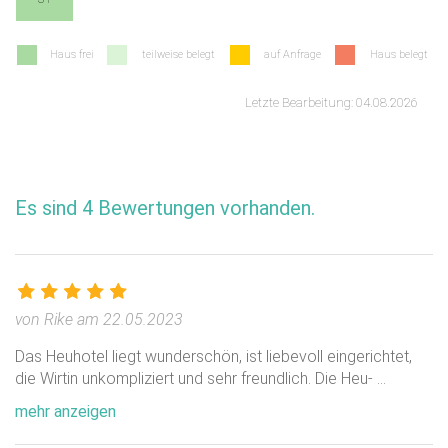
Preise Heuhotel Hasenhof
Haus frei
teilweise belegt
auf Anfrage
Haus belegt
Vergleichspreise (unverbindlich):
Letzte Bearbeitung: 04.08.2026
20,00 €
Selbstverpflegung
30,00 €
Übernachtung mit Frühstück
Wir vermieten das Heuhotel nur an Gruppen keine
Einzelpersonen.
Es sind 4 Bewertungen vorhanden.
Die Preise sind abhängig von der Anzahl der
Übernachtungen und Personenzahl bzw. Wochentagen,
Wochenende usw.
von Rike am 22.05.2023
Das Heuhotel liegt wunderschön, ist liebevoll eingerichtet,
die Wirtin unkompliziert und sehr freundlich. Die Heu-
...
mehr anzeigen