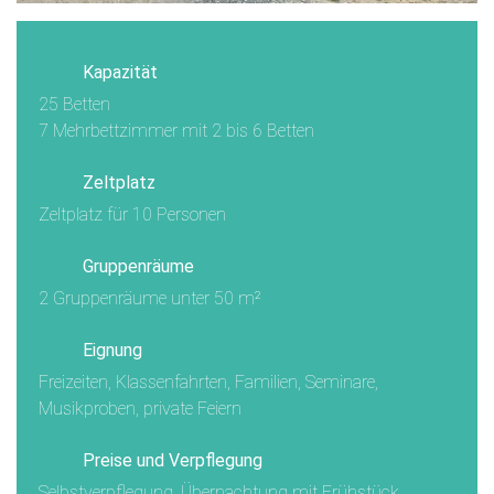
Kapazität
25 Betten
7 Mehrbettzimmer mit 2 bis 6 Betten
Zeltplatz
Zeltplatz für 10 Personen
Gruppenräume
2 Gruppenräume unter 50 m²
Eignung
Freizeiten, Klassenfahrten, Familien, Seminare,
Musikproben, private Feiern
Preise und Verpflegung
Selbstverpflegung, Übernachtung mit Frühstück,