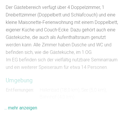
Der Gästebereich verfügt über 4 Doppelzimmer, 1
Dreibettzimmer (Doppelbett und Schlafcouch) und eine
kleine Maisonette-Ferienwohnung mit einem Doppelbett,
eigener Küche und Couch-Ecke. Dazu gehört auch eine
Gästeküche, die auch als Aufenthaltsraum genutzt
werden kann. Alle Zimmer haben Dusche und WC und
befinden sich, wie die Gästeküche, im 1.OG.
Im EG befinden sich der vielfältig nutzbare Seminarraum
und ein weiterer Speiseraum für etwa 14 Personen.
Umgebung
Entfernungen:
Hallenbad (18,0 km)
,
See (5,0 km)
,
Bahnhof (4,0 km)
... mehr anzeigen
Unser Gästehaus befindet sich mitten im historischen
Ortskern auf dem ehemaligen Gutshof-Gelände in
Märkisch Oderland am Rande der märkischen Schweiz.