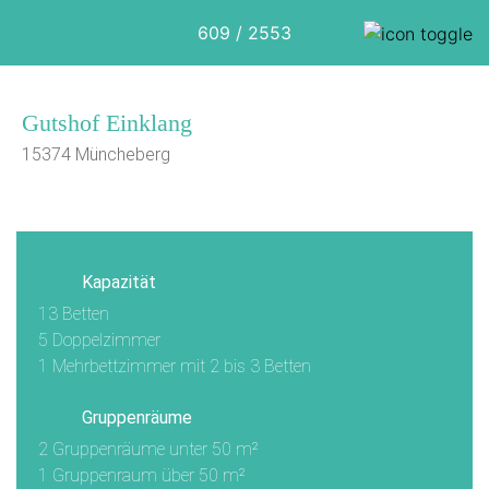
609 / 2553
Gutshof Einklang
15374 Müncheberg
1/12
Kapazität
13 Betten
5 Doppelzimmer
1 Mehrbettzimmer mit 2 bis 3 Betten
Gruppenräume
2 Gruppenräume unter 50 m²
1 Gruppenraum über 50 m²