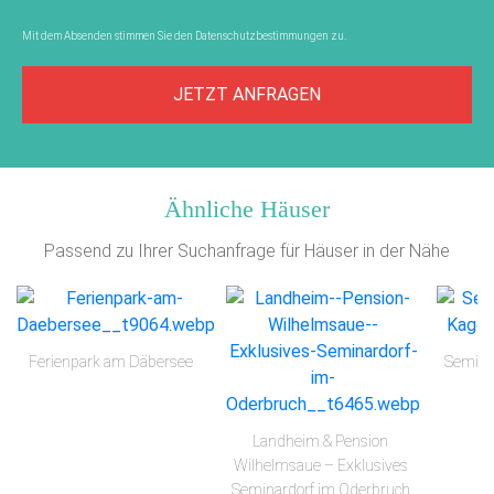
Mit dem Absenden stimmen Sie den
Datenschutzbestimmungen
zu.
JETZT ANFRAGEN
Ähnliche Häuser
Passend zu Ihrer Suchanfrage für Häuser in der Nähe
Ferienpark am Däbersee
Semina
Landheim & Pension
Wilhelmsaue – Exklusives
Seminardorf im Oderbruch