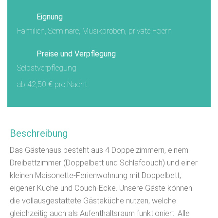
Eignung
Familien, Seminare, Musikproben, private Feiern
Preise und Verpflegung
Selbstverpflegung
ab 42,50 € pro Nacht
Beschreibung
Das Gästehaus besteht aus 4 Doppelzimmern, einem
Dreibettzimmer (Doppelbett und Schlafcouch) und einer
kleinen Maisonette-Ferienwohnung mit Doppelbett,
eigener Küche und Couch-Ecke. Unsere Gäste können
die vollausgestattete Gästeküche nutzen, welche
gleichzeitig auch als Aufenthaltsraum funktioniert. Alle