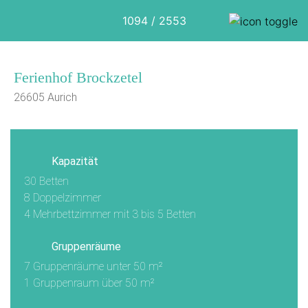
1094 / 2553
Ferienhof Brockzetel
26605 Aurich
Kapazität
30 Betten
8 Doppelzimmer
4 Mehrbettzimmer mit 3 bis 5 Betten
Gruppenräume
7 Gruppenräume unter 50 m²
1 Gruppenraum über 50 m²