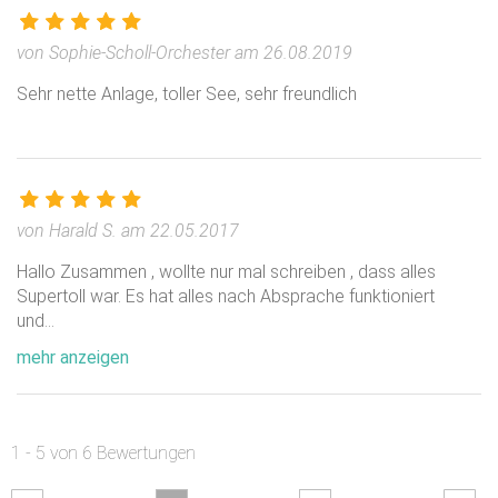
Eigene Küche und ein Restaurant im Feriendorf Dorado.
Zimmer und Räumlichkeiten
von Sophie-Scholl-Orchester am 26.08.2019
Turnhalle, 2 große Mehrzweckhallen, Sportplatz,
Sehr nette Anlage, toller See, sehr freundlich
Minigolfanlage, 6 Seminarräume 25-320 qm,
Volleyballanlagen, Beachvolleyball u.v.m. können von
unseren Gästen genutzt werden.
von Harald S. am 22.05.2017
Alle Zimmer, Gruppenräume und Sport-/ Spielhallen sind
auf neustem Stand. Alle Zimmer sind mit Bad/ WC/
Hallo Zusammen , wollte nur mal schreiben , dass alles
Dusche ausgestattet.
Supertoll war. Es hat alles nach Absprache funktioniert
und
...
Wir haben vielfältige Gruppenräume und Seminarräume
mehr anzeigen
von 25 bis 320 m². Beamer, Leinwand und Flipchart sind
vorhanden und werden nach Absprache gern bereit
gestellt.
1 - 5 von 6 Bewertungen
Umgebung