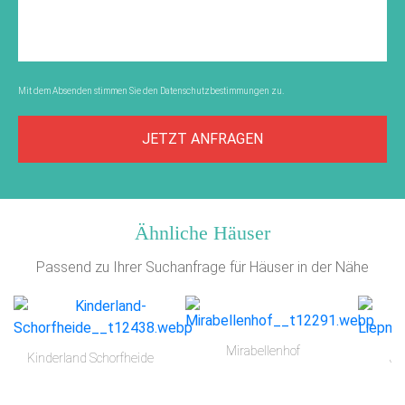
Mit dem Absenden stimmen Sie den
Datenschutzbestimmungen
zu.
JETZT ANFRAGEN
Ähnliche Häuser
Passend zu Ihrer Suchanfrage für Häuser in der Nähe
Mirabellenhof
Kinderland Schorfheide
Ju