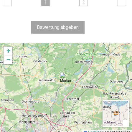
1
2
Entfernungen:
Hallenbad (9,0 km)
,
Freibad (0,0 km)
,
See (0,0 km)
, Bahnhof (6,0 km)
30 km nördlich von Berlin direkt am See.
Bewertung abgeben
Preise Feriendorf Dorado
+
Vergleichspreise (unverbindlich):
−
32,50 €
Übernachtung
38,00 €
Übernachtung mit Frühstück
44,00 €
Halbpension
51,50 €
Vollverpflegung
Die Gäste müssen mindestens für 2 Nächte buchen
Jeder 11. Platz ist frei
Leaflet
|
© OpenStreetMap