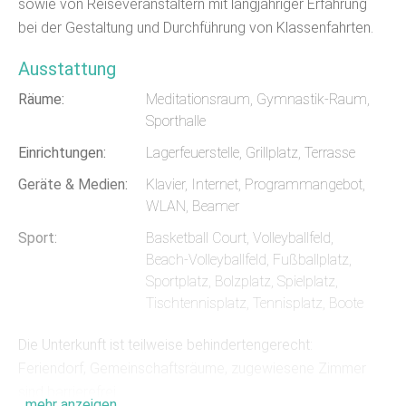
sowie von Reiseveranstaltern mit langjähriger Erfahrung
bei der Gestaltung und Durchführung von Klassenfahrten.
Ausstattung
Räume:
Meditationsraum, Gymnastik-Raum,
Sporthalle
Einrichtungen:
Lagerfeuerstelle, Grillplatz, Terrasse
Geräte & Medien:
Klavier, Internet, Programmangebot,
WLAN, Beamer
Sport:
Basketball Court, Volleyballfeld,
Beach-Volleyballfeld, Fußballplatz,
Sportplatz, Bolzplatz, Spielplatz,
Tischtennisplatz, Tennisplatz, Boote
Die Unterkunft ist teilweise behindertengerecht:
Feriendorf, Gemeinschaftsräume, zugewiesene Zimmer
sind barrierefrei.
... mehr anzeigen