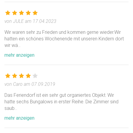
Verpflegung
Verpflegungsmöglichkeiten: vegetarisch, muslimisch,
von JULE am 17.04.2023
Vollwert, diätisch
Wir waren sehr zu Frieden und kommen gerne wieder.Wir
hatten ein schönes Wochenende mit unseren Kindern dort
Wir bereiten selbst in unserer liebevollen Küche alle
wir wä
...
Mahzeiten zu. Wir haben immer Wahlessen auch ohne
mehr anzeigen
Fleisch oder vegetarisch. Bei Ausflügen gibt es ein
Lunchpaket und abens eine warme Mahlzeit. Für
besondere Wünsche fragen Sie bitte bei uns an.
von Caro am 07.09.2019
Im Feriendorf Dorado gibt es 5 Übernachtungsbereiche
die ihre speziellen Vorzüge haben. Laubenganghäuser
Das Feriendorf ist ein sehr gut organiertes Objekt. Wir
hatte sechs Bungalows in erster Reihe. Die Zimmer sind
mit Seeblick, Bungalows mit Seeblick, Heidegarten, Kita-
saub
...
Haus und ein Separates Gästehaus mit eigenen kleinen
Garten und Proberaum.
mehr anzeigen