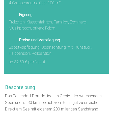
4 Gruppenräume über 100 m²
Eignung
Freizeiten, Klassenfahrten, Familien, Seminare,
Musikproben, private Feiern
Preise und Verpflegung
Selbstverpflegung, Übernachtung mit Frühstück,
Halbpension, Vollpension
ab 32,50 € pro Nacht
Beschreibung
Das Feriendorf Dorado liegt im Gebiet der wachsenden
Seen und ist 30 km nördlich von Berlin gut zu erreichen.
Direkt am See mit eigenem 200 m langen Sandstrand