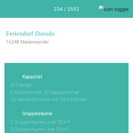
234 / 2552
Feriendorf Dorado
16348 Marienwerder
1/13
Kapazität
315 Betten
6 Einzelzimmer, 33 Doppelzimmer
33 Mehrbettzimmer mit 3 bis 8 Betten
Gruppenräume
2 Gruppenräume unter 50 m²
3 Gruppenräume über 50 m²