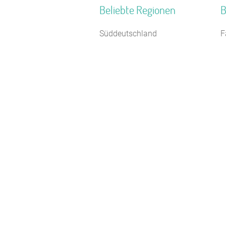
Beliebte Regionen
B
Süddeutschland
F
Nordhessen
C
Schwaben
F
Schlesien
S
Monschauer Land
S
Harz
R
Bayerische Alpen
F
Kieler Bucht
S
Deutsche Ostseeküste
J
Westmünsterland
F