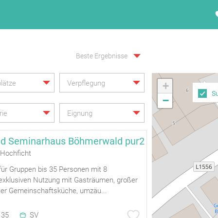
Beste Ergebnisse
lätze
Verpflegung
+
S
−
rie
Eignung
nd Seminarhaus Böhmerwald pur2
 Hochficht
ür Gruppen bis 35 Personen mit 8
exklusiven Nutzung mit Gasträumen, großer
eter Gemeinschaftsküche, umzäu...
35
SV