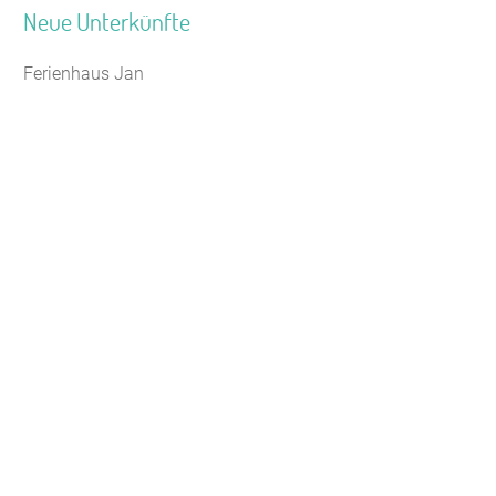
Neue Unterkünfte
Ferienhaus Jan
Jugendhaus Waldmühle
Leaflet
|
Map data ©
OpenStreetMap
Seminarhaus Zebra Kagel
Freizeithaus Peter Peters
Waldhotel Wasserfall (WW)
Gästehaus Maria Rast