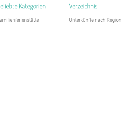
eliebte Kategorien
Verzeichnis
amilienferienstätte
Unterkünfte nach Region
ampingplatz (Bungalow)
Unterkünfte nach Bundesland
10 m
eriendorf
Unterkünfte nach Kategorie
chiffe / Seltenes
Unterkünfte nach Stadt A-Z
elbstversorgerhaus
Unterkünfte nach Name A-Z
eiterhof
Unterkünfte im Ausland
reizeitheim / Ferienheim
chützenhalle
ugendbildungsstätte
erienhaus 10 Personen
Kontakt
AGB/Datenschutz
Impressum
8.4.23