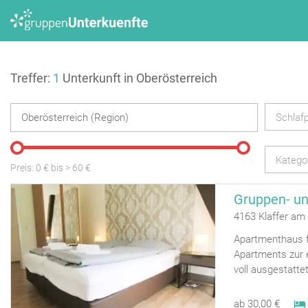
Treffer:
1
Unterkunft in Oberösterreich
Schlafp
Katego
Preis:
0
€ bis
>
60
€
Gruppen- u
4163 Klaffer am
Apartmenthaus f
Apartments zur 
voll ausgestatt
ab 30,00 €