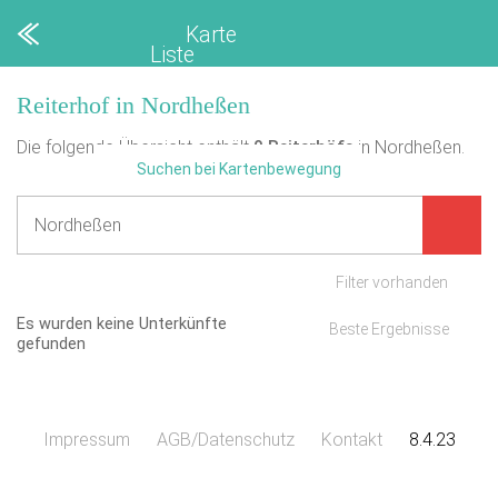
Karte
Liste
Reiterhof in Nordheßen
Die folgende Übersicht enthält
0
Reiterhöfe
in Nordheßen.
Suchen bei Kartenbewegung
Filter vorhanden
Es wurden keine Unterkünfte
Beste Ergebnisse
gefunden
Impressum
AGB/Datenschutz
Kontakt
8.4.23