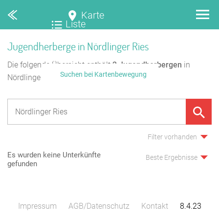
Karte
Liste
Jugendherberge in Nördlinger Ries
Die folgende Übersicht enthält
2
Jugendherbergen
in
Suchen bei Kartenbewegung
Nördlinger Ries.
Filter vorhanden
Es wurden keine Unterkünfte
Beste Ergebnisse
gefunden
Impressum
AGB/Datenschutz
Kontakt
8.4.23