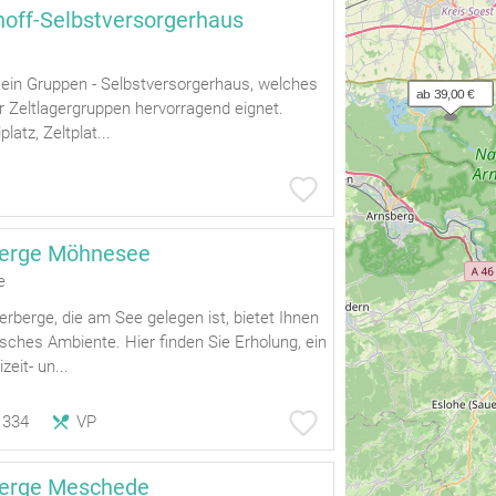
hhoff-Selbstversorgerhaus
 ein Gruppen - Selbstversorgerhaus, welches
ab 39,00 €
ür Zeltlagergruppen hervorragend eignet.
platz, Zeltplat...
erge Möhnesee
e
berge, die am See gelegen ist, bietet Ihnen
lisches Ambiente. Hier finden Sie Erholung, ein
zeit- un...
334
VP
erge Meschede