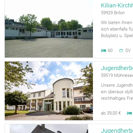
Kilian-Kirc
59929 Brilon
Wir bieten Ihnen
sich ebenfalls f
Bolzplatz u. Spiel
60
SV
Jugendherb
59519 Möhnese
Unsere Jugendher
ein überaus idyl
reichhaltiges Frei
ab 39,00 €
Jugendherb