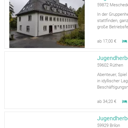
59872 Mesched
In der Gruppenh
stattfinden, gan
große Betriebsfe
ab 17,00 €
Jugendherb
59602 Rüthen
Abenteuer, Spie
in idyllischer Lag
Beschäftigungsm
ab 34,20 €
Jugendherbe
59929 Brilon