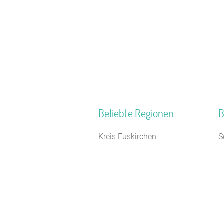
Beliebte Regionen
B
Kreis Euskirchen
S
Unterfranken
S
Naturpark Neckartal-Odenwald
F
Kurhessisches Bergland
N
Naturpark Hohes Venn-Eifel
C
Ostwestfalen-Lippe
F
Allgäuer Alpen
J