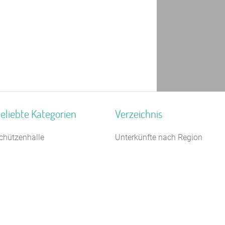
eliebte Kategorien
Verzeichnis
chützenhalle
Unterkünfte nach Region
chiffe / Seltenes
Unterkünfte nach Bundesland
5 km
amilienferienstätte
Unterkünfte nach Kategorie
aturfreundehaus
Unterkünfte nach Stadt A-Z
ampingplatz (Bungalow)
Unterkünfte nach Name A-Z
eriendorf
Unterkünfte im Ausland
ugendherberge