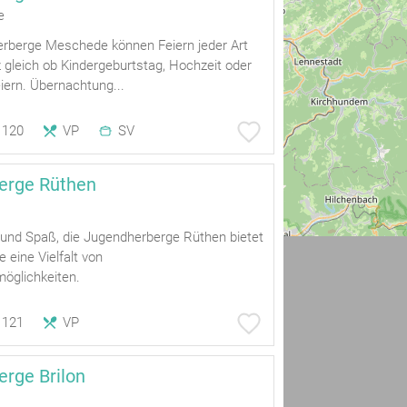
e
erberge Meschede können Feiern jeder Art
z gleich ob Kindergeburtstag, Hochzeit oder
iern. Übernachtung...
120
VP
SV
erge Rüthen
l und Spaß, die Jugendherberge Rüthen bietet
e eine Vielfalt von
öglichkeiten.
121
VP
rge Brilon