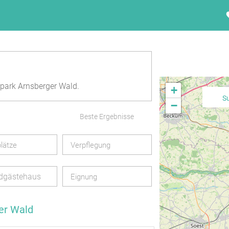
d
park Arnsberger Wald.
+
S
−
Beste Ergebnisse
lätze
Verpflegung
dgästehaus
Eignung
er Wald