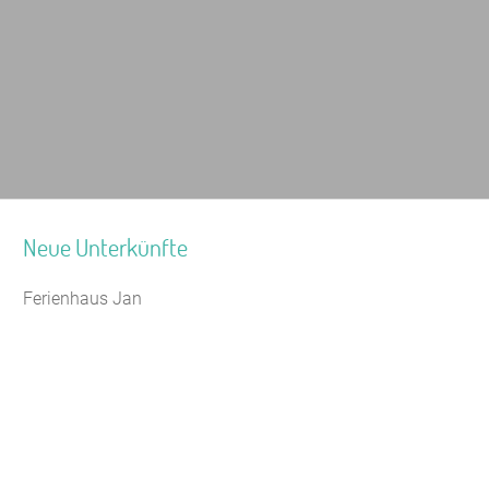
Neue Unterkünfte
Ferienhaus Jan
Jugendhaus Waldmühle
Leaflet
|
Map data ©
OpenStreetMap
Seminarhaus Zebra Kagel
Freizeithaus Peter Peters
Waldhotel Wasserfall (WW)
Gästehaus Maria Rast