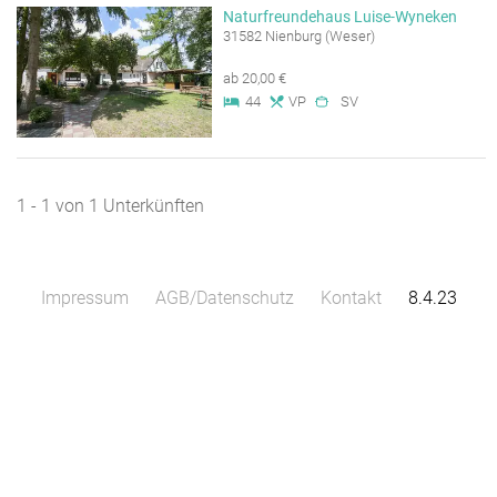
Naturfreundehaus Luise-Wyneken
31582 Nienburg (Weser)
ab 20,00 €
44
VP
SV
1 - 1 von 1 Unterkünften
Impressum
AGB/Datenschutz
Kontakt
8.4.23
Leaflet