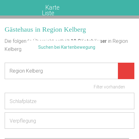
Karte
Liste
Gästehaus in Region Kelberg
Die folgende Übersicht enthält
10
Gästehäuser
in Region
Suchen bei Kartenbewegung
Kelberg.
Filter vorhanden
Schlafplätze
Verpflegung