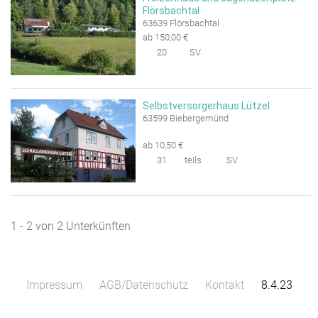
Flörsbachtal
63639 Flörsbachtal
ab 150,00 €
20
SV
Selbstversorgerhaus Lützel
63599 Biebergemünd
ab 10,50 €
31
teils
SV
1 - 2 von 2 Unterkünften
Impressum
AGB/Datenschutz
Kontakt
8.4.23