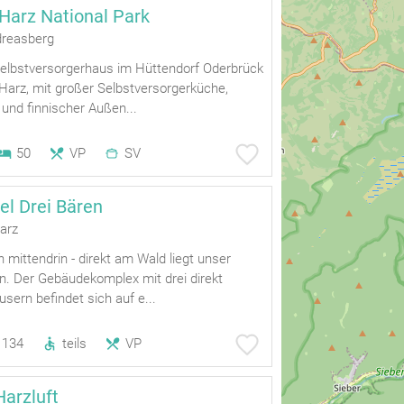
 Harz National Park
dreasberg
elbstversorgerhaus im Hüttendorf Oderbrück
Harz, mit großer Selbstversorgerküche,
 und finnischer Außen...
50
VP
SV
el Drei Bären
arz
 mittendrin - direkt am Wald liegt unser
n. Der Gebäudekomplex mit drei direkt
ern befindet sich auf e...
134
teils
VP
arzluft