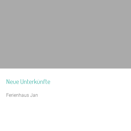
Neue Unterkünfte
Ferienhaus Jan
Seminarhaus Zebra Kagel
Leaflet
|
Map data ©
OpenStreetMap
Jugendhaus Waldmühle
Freizeithaus Peter Peters
Waldhotel Wasserfall (WW)