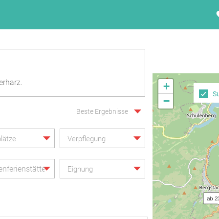
erharz.
+
S
−
Beste Ergebnisse
lätze
Verpflegung
enferienstätte
Eignung
ab 2