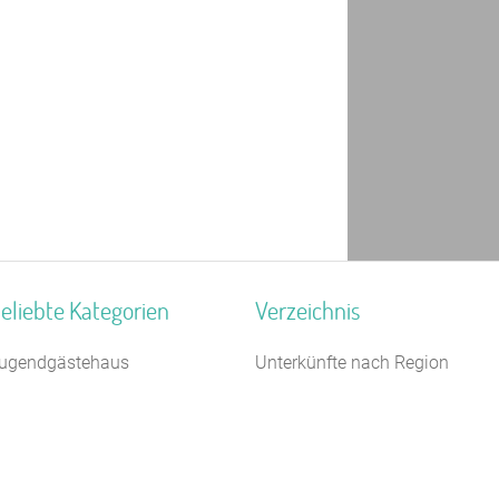
eliebte Kategorien
Verzeichnis
ugendgästehaus
Unterkünfte nach Region
chullandheim
Unterkünfte nach Bundesland
2 km
agungshaus / Seminarhaus
Unterkünfte nach Kategorie
chiffe / Seltenes
Unterkünfte nach Stadt A-Z
ugendwaldheim
Unterkünfte nach Name A-Z