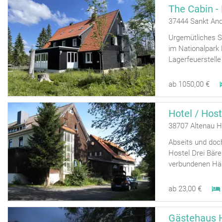
The Cabin -
37444 Sankt An
Urgemütliches S
im Nationalpark 
Lagerfeuerstelle
ab 1050,00 €
Hotel / Host
38707 Altenau H
Abseits und doch
Hostel Drei Bäre
verbundenen Häus
ab 23,00 €
Gästehaus H