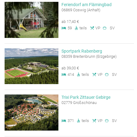
Feriendorf am Flämingbad
06869 Coswig (Anhalt)
ab 17,40 €
59
teils
VP
SV
Sportpark Rabenberg
08359 Breitenbrunn (Erzgebirge)
ab 39,00 €
414
teils
VP
SV
Trixi Park Zittauer Gebirge
02779 Großschönau
371
teils
VP
SV