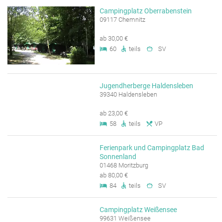
Campingplatz Oberrabenstein
09117 Chemnitz
ab 30,00 €
60
teils
SV
Jugendherberge Haldensleben
39340 Haldensleben
ab 23,00 €
58
teils
VP
Ferienpark und Campingplatz Bad
Sonnenland
01468 Moritzburg
ab 80,00 €
84
teils
SV
Campingplatz Weißensee
99631 Weißensee