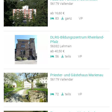
56179 Vallendar
ab 16,60 €
83
ganz
VP
DLRG-Bildungszentrum Rheinland-
Pfalz
56332 Lehmen
ab 40,50 €
56
teils
VP
Priester- und Gästehaus Marienau
56179 Vallendar
72
teils
VP