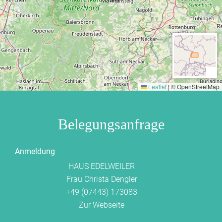
· Internetanschluss (bitte anmelden)
· Tischtennis
· Gartenschach
· Garten + Terrasse mit Gartenstühlen/Tischen
Umgebung
Entfernungen:
Hallenbad (3,5 km)
,
Freibad (3,5 km)
,
Leaflet
|
© OpenStreetMap
See (7,0 km)
, Skilift (19,0 km), Loipe
(2,5 km), Bahnhof (12,0 km)
Belegungsanfrage
Mitten in der Natur im Nordschwarzwald gelegen, lädt
unser Haus im ländlichen Edelweiler zum Naturerleben
Anmeldung
und Naturerforschen ein. Der Erholungsort Edelweiler ist
HAUS EDELWEILER
eine kleine Ortschaft zwischen Altensteig und
Frau Christa Dengler
Freudenstadt, in der die Natur noch pur zu entecken ist.
+49 (07443) 173083
Zur Webseite
Es ist umgeben von wunderschönen Wäldern und