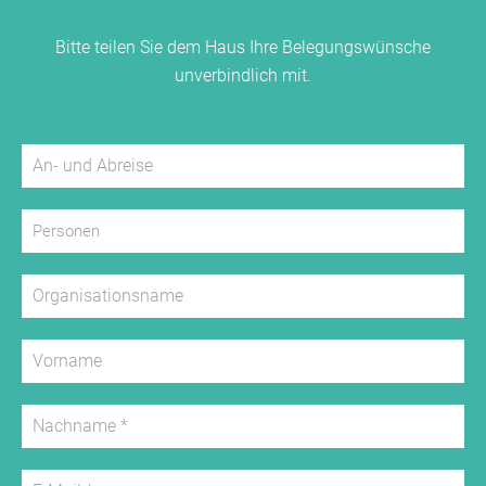
Wiesen, die zum Wandern und Erleben geradezu
einladen. Im Ort gibt es noch Landwirschaftsbetriebe
Bitte teilen Sie dem Haus Ihre Belegungswünsche
und Bauernhöfe, die Tiere und die Produktion von
unverbindlich mit.
Lebensmitteln noch ganz aus der Nähe erleben lassen.
Das Dorf hat einen schönen Dorfplatz und einen
Bolzplatz zum Spielen und Toben.
Zahlreiche Freizeitangebote und Ausflugsziele in der
nahen Umgebung warten auf ihre Erkundung:
* Heimatmuseum Edelweiler
* "Kuhles Diplom" (Bauernhof-Diplom) kann im Ort
gemacht werden
* Vier-Burgen-Weg - ein Wanderweg
* Ruine Mandelberg - hoch und eine tolle
Aussichtsplattform über den Schwarzwald
* Schwimmbad (Freibad und Hallenbad) in
Pfalzgrafenweiler
* Minigolf in Pfalzgrafenweiler