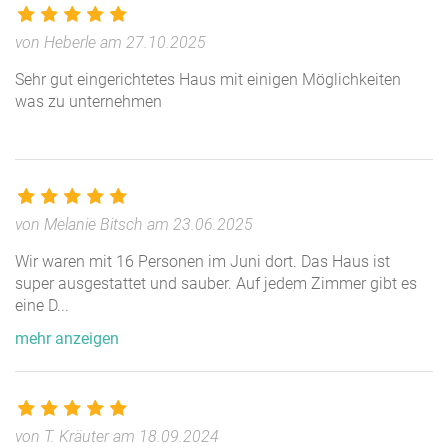
In der Nähe befindet sich ein Spielplatz sowie ein
Bolzplatz, der auch zum Fußballspielen geeignet ist.
von Heberle am 27.10.2025
Außerdem stehen Ihnen ein Gartenschach sowie eine
Sehr gut eingerichtetes Haus mit einigen Möglichkeiten
Sauna zur Verfügung. Es sind einige Parkplätze am
was zu unternehmen
Haus vorhanden. Biker & Motorradfahrer sind bei uns
willkommen, Fahrrad- bzw. Motorradunterstand ist
vorhanden. Des Weiteren können Bettwäsche sowie
Handtücher ausgeliehen werden.
von Melanie Bitsch am 23.06.2025
Das Haus bietet ideale Voraussetzungen für Seminare,
Wir waren mit 16 Personen im Juni dort. Das Haus ist
Projekttage, Workshops etc. oder einfach mal nur zum
super ausgestattet und sauber. Auf jedem Zimmer gibt es
Abschalten, Auftanken und zur neuen Orientierung, da
eine D
...
die ganze Räumlichkeiten ausschließlich von Ihrer
mehr anzeigen
Gruppe genutzt werden. Es stehen ein Fernseher mit
Video- und DVD-Rekorder sowie CD-Player bereit,
außerdem auf Anfrage Beamer, Leinwand, Flipchart,
Mikrofon und Lautprecher. Zahlreiche Bücher und Spiele
von T. Kräuter am 18.09.2024
sind vorhanden.