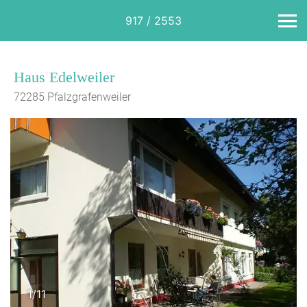
917 / 2553
Haus Edelweiler
72285 Pfalzgrafenweiler
1/11