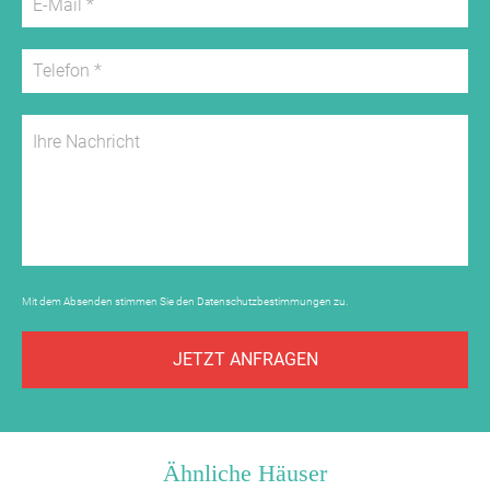
* Waldschule / Land(er)leben - Von Mai bis September
ist
in der "Waldschule" Unterricht. Aber kein ödes,
trockenes
Pauken ist hier angesagt, sondern Besuche in der Natur.
Mit dem Förster den Wald entdecken, suchen, riechen,
fühlen,
hören, schmecken und sehen stehen hier auf dem
Stundenplan.
* die original Schwarzwälder Schinkenräucherei
Mit dem Absenden stimmen Sie den
Datenschutzbestimmungen
zu.
Musbach -
Besichtigung frei mit Kostproben
JETZT ANFRAGEN
* Waldklettergarten Hallwangen (10 km)
* Silberbergwerk in Hallwangen
* Barfußpark Hallwangen
* Bibellehrpfad in Tumlingen (11 km),
Ähnliche Häuser
* Wellnesswald in Waldachtal (11 km)