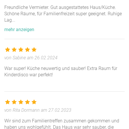
Bei Fragen oder Wünschen einfach kurz anrufen! Wir
Freundliche Vermieter. Gut ausgestattetes Haus/Küche.
Schöne Räume, für Familienfreizeit super geeignet. Ruhige
freuen uns!
Lag
...
Verpflegung
mehr anzeigen
Wir bieten an:
Frühstück € 5,50 (Mini) € 7,50 (Maxi)
Frühstück für Kinder unter 3 Jahren € 3,50
von Sabine am 26.02.2024
Mittagessen/Cateringservice ab € 6,00
War super! Küche neuwertig und sauber! Extra Raum für
Kinderdisco war perfekt!
Gerne sind wir bei der Organisation der Mahlzeiten
behilflich. Wir empfehlen auch, auf unseren
Cateringservice zurückzugreifen, die das Essen (auch
Teilgerichte wie z.B. Saucen für z.B. Nudeln)
kostengünstig ins Haus liefern. Gerne sind wir auch bei
von Rita Dormann am 27.02.2023
der Menüauswahl behilflich und können Ihnen bei
Bedarf entsprechende Rezepte zukommen lassen.
Wir sind zum Familientreffen zusammen gekommen und
haben uns wohlgefühlt. Das Haus war sehr sauber, die
Zusätzliche Unterstützung bei Ihrer Anreise: Pauschale