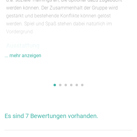
werden können. Der Zusammenhalt der Gruppe wird
gestärkt und bestehende Konflikte können gelöst
werden. Spiel und Spaß stehen dabei natürlich im
Vordergrund.
Ausstattung
... mehr anzeigen
Einrichtungen:
Grillplatz
Geräte & Medien:
Internet, Einfache Tagungstechnik,
Pädagogisches Personal, Beamer
Sport:
Tischtennisplatz
Die Unterkunft ist teilweise behindertengerecht: Die
untere Etage mit Aufenthaltsraum und Zimmern sowie
das Erdgeschoss sind separat barrierefrei zugänglich,
Es sind 7 Bewertungen vorhanden.
das Matratzenlager über eine Treppe.