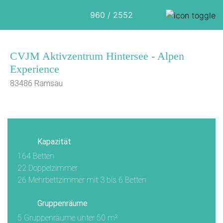
960 / 2552
CVJM Aktivzentrum Hintersee - Alpen
Experience
83486 Ramsau
1/14
Kapazität
164 Betten
22 Doppelzimmer
26 Mehrbettzimmer mit 3 bis 6 Betten
Gruppenräume
5 Gruppenräume unter 50 m²