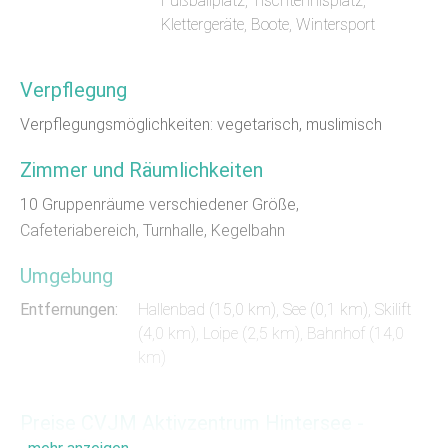
Fußballplatz, Tischtennisplatz,
Klettergeräte, Boote, Wintersport
Verpflegung
Verpflegungsmöglichkeiten: vegetarisch, muslimisch
Zimmer und Räumlichkeiten
10 Gruppenräume verschiedener Größe,
Cafeteriabereich, Turnhalle, Kegelbahn
Umgebung
Entfernungen:
Hallenbad (15,0 km)
,
See (0,1 km)
, Skilift
(4,0 km), Loipe (2,5 km), Bahnhof (14,0
km)
Preise CVJM Aktivzentrum Hintersee -
Alpen Experience