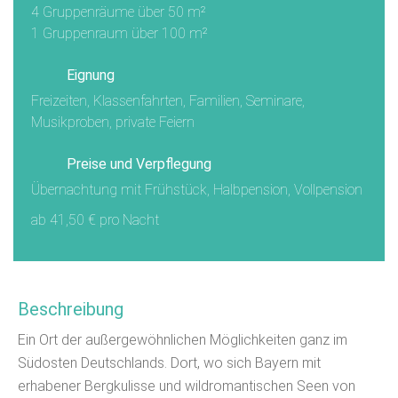
4 Gruppenräume über 50 m²
1 Gruppenraum über 100 m²
Eignung
Freizeiten, Klassenfahrten, Familien, Seminare,
Musikproben, private Feiern
Preise und Verpflegung
Übernachtung mit Frühstück, Halbpension, Vollpension
ab 41,50 € pro Nacht
Beschreibung
Ein Ort der außergewöhnlichen Möglichkeiten ganz im
Südosten Deutschlands. Dort, wo sich Bayern mit
erhabener Bergkulisse und wildromantischen Seen von