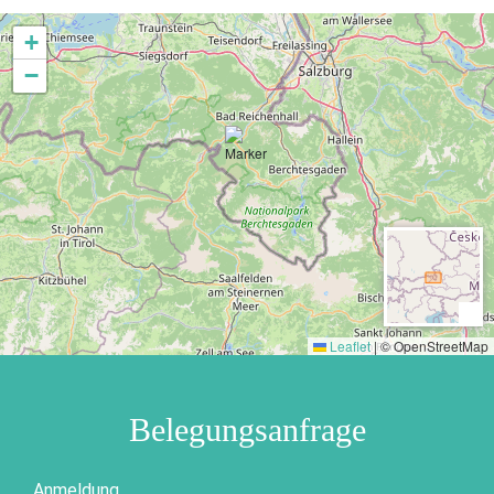
+
−
Leaflet
|
© OpenStreetMap
Belegungsanfrage
Anmeldung