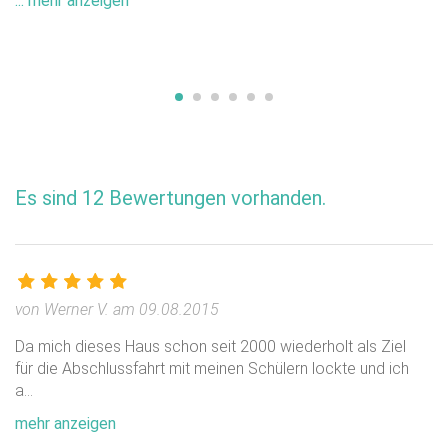
... mehr anzeigen
Vergleichspreise (unverbindlich):
41,50 €
Halbpension
44,00 €
Vollverpflegung
Die Gäste müssen mindestens für 2 Nächte buchen.
Das CVJM Aktivzentrum Hintersee - Alpen Experience
Es sind 12 Bewertungen vorhanden.
kann auch von Einzelgästen gebucht werden.
Gruppenpreise auf Anfrage
von Werner V. am 09.08.2015
Da mich dieses Haus schon seit 2000 wiederholt als Ziel
für die Abschlussfahrt mit meinen Schülern lockte und ich
a
...
mehr anzeigen